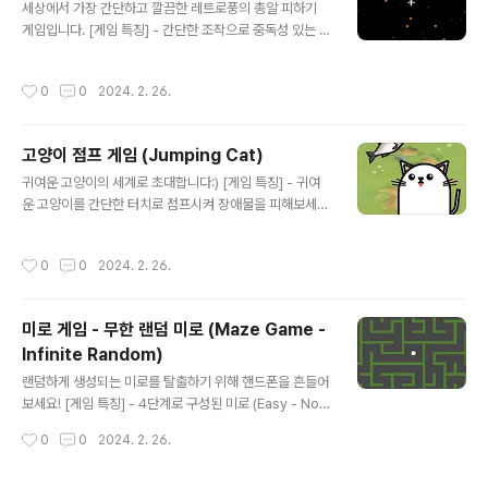
ter !! play.google.com
세상에서 가장 간단하고 깔끔한 레트로풍의 총알 피하기
게임입니다. [게임 특징] - 간단한 조작으로 중독성 있는 피
하기 게임을 즐기세요! - 손가락으로 화면 아무 곳이나 스
와이프 하면 움직일 수 있습니다. - 사방에서 날아오는 총
작성시간
0
0
2024. 2. 26.
알을 피해보세요. ★ 게임 중간중간 불쑥 나오는 불쾌한 광
고가 없습니다 ★ 단, 유저께서 원하실 때만 광고를 시청하
시면 되고, 광고 1회 시청을 완료하면 5번의 게임 플레이가
고양이 점프 게임 (Jumping Cat)
가능합니다. ▼▼▼ 게임 다운로드 ▼▼▼ 총알피하기 -
글 내용
Retro Dodge - Google Play 앱 세상에서 가장 간단하
귀여운 고양이의 세계로 초대합니다:) [게임 특징] - 귀여
고 깔끔한 레트로풍의 피하기 게임입니다. play.google.
운 고양이를 간단한 터치로 점프시켜 장애물을 피해보세
com
요. - 고양이가 좋아하는 생선을 모아보세요. - 생선을 모아
다양한 고양이를 입양 해보세요. ★ 게임 중간중간 불쑥 나
작성시간
0
0
2024. 2. 26.
오는 불쾌한 광고가 없습니다 ★ ▼▼▼ 게임 다운로드
▼▼▼ 고양이 점프 게임 - Google Play 앱 귀여운 고
양이로 타이밍에 맞춰 점프하면서 장애물을 피해보세요!
미로 게임 - 무한 랜덤 미로 (Maze Game -
생선을 모아 다양한 고양이를 입양 해보세요! play.googl
Infinite Random)
e.com
글 내용
랜덤하게 생성되는 미로를 탈출하기 위해 핸드폰을 흔들어
보세요! [게임 특징] - 4단계로 구성된 미로 (Easy - Nor
mal - Hard - Hell) - 각 단계마다 항상 새로운 미로가 랜
작성시간
0
0
2024. 2. 26.
덤하게 생성됩니다. - 노란공에 닿지 않게 조심하세요! ▼
▼▼ 게임 다운로드 ▼▼▼ 미로 게임 - 무한 랜덤 미로 -