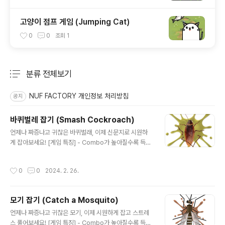
고양이 점프 게임 (Jumping Cat)
0
0
조회
1
분류 전체보기
주요 글 목록
NUF FACTORY 개인정보 처리방침
공지
바퀴벌레 잡기 (Smash Cockroach)
글 내용
언제나 짜증나고 귀찮은 바퀴벌래, 이제 신문지로 시원하
게 잡아보세요! [게임 특징] - Combo가 높아질수록 득점
도 높아집니다! - 전세계 사람들과 순위를 경쟁해보세요!
★ 게임 중간중간 불쑥 나오는 불쾌한 광고는 없습니다 ★
작성시간
0
0
2024. 2. 26.
★ 광고 없이 100% 무료로 무제한 플레이 가능합니다 ★
(단, Game Over 된 경우 광고를 시청하면 게임을 한 번
더 이어서 할 수 있습니다.) ▼▼▼ 게임 다운로드 ▼▼
모기 잡기 (Catch a Mosquito)
▼ 바퀴벌레 잡기 - Google Play 앱 신문지로 기어 다니
글 내용
는 바퀴벌레를 잡아보세요! play.google.com
언제나 짜증나고 귀찮은 모기, 이제 시원하게 잡고 스트레
스 풀어보세요! [게임 특징] - Combo가 높아질수록 득점