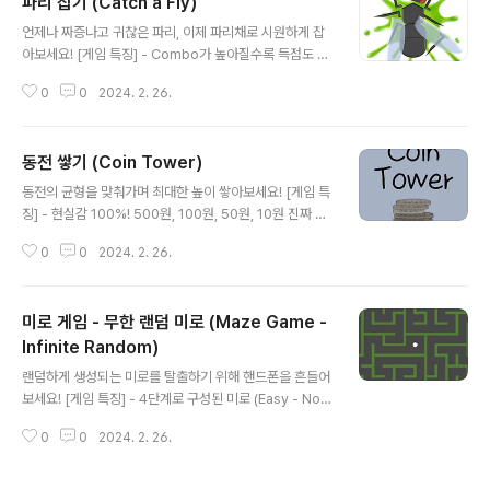
파리 잡기 (Catch a Fly)
글 내용
언제나 짜증나고 귀찮은 파리, 이제 파리채로 시원하게 잡
아보세요! [게임 특징] - Combo가 높아질수록 득점도 높
아집니다! - 전세계 사람들과 순위를 경쟁해보세요! ★ 게
0
0
2024. 2. 26.
임 중간중간 불쑥 나오는 불쾌한 광고는 없습니다 ★ ★ 광
고 없이 100% 무료로 무제한 플레이 가능합니다 ★ (단,
Game Over 된 경우 광고를 시청하면 게임을 한 번 더 이
동전 쌓기 (Coin Tower)
어서 할 수 있습니다.) ▼▼▼ 게임 다운로드 ▼▼▼ Cat
글 내용
ch a Fly - Google Play 앱 Catch a fly with fly swat
동전의 균형을 맞춰가며 최대한 높이 쌓아보세요! [게임 특
ter !! play.google.com
징] - 현실감 100%! 500원, 100원, 50원, 10원 진짜 동
전 그래픽과 높이 반영! - 원터치 조작으로 간편한 게임 플
0
0
2024. 2. 26.
레이가 가능합니다! - 전 세계 사람들과 순위 경쟁을 즐겨
보세요! ★ 게임 중간중간 불쑥 나오는 불쾌한 광고가 없습
니다 ★ 단, 유저께서 원하실 때만 광고를 시청하시면 되
미로 게임 - 무한 랜덤 미로 (Maze Game -
고, 광고 1회 시청을 완료시면 5번의 게임 플레이가 가능합
니다. ▼▼▼ 게임 다운로드 ▼▼▼ 동전 쌓기 - Googl
Infinite Random)
글 내용
e Play 앱 진짜 동전을 차곡차곡 쌓아 최고 높이에 도전하
랜덤하게 생성되는 미로를 탈출하기 위해 핸드폰을 흔들어
세요! play.google.com
보세요! [게임 특징] - 4단계로 구성된 미로 (Easy - Nor
mal - Hard - Hell) - 각 단계마다 항상 새로운 미로가 랜
0
0
2024. 2. 26.
덤하게 생성됩니다. - 노란공에 닿지 않게 조심하세요! ▼
▼▼ 게임 다운로드 ▼▼▼ 미로 게임 - 무한 랜덤 미로 -
Google Play 앱 랜덤하게 생성되는 미로를 탈출하기 위