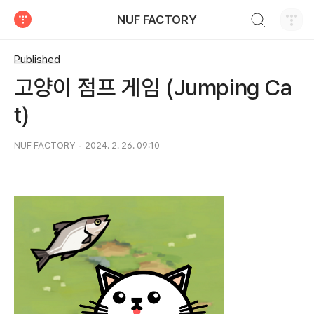
검색하기
NUF FACTORY
티스토리
Published
고양이 점프 게임 (Jumping Ca
t)
NUF FACTORY
2024. 2. 26. 09:10