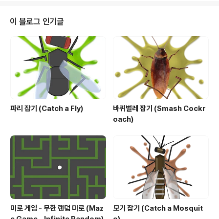
해 핸드폰을 흔들어 보세요! play.google.com
이 블로그 인기글
파리 잡기 (Catch a Fly)
바퀴벌레 잡기 (Smash Cockr
oach)
미로 게임 - 무한 랜덤 미로 (Maz
모기 잡기 (Catch a Mosquit
e Game - Infinite Random)
o)